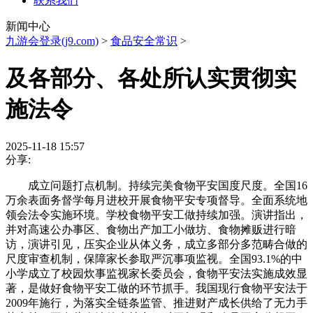
联系我们
新闻中心
九游会登录(j9.com)
>
食品安全常识
>
及各部分、各处所认实贯彻实
施法令
2025-11-18 15:57
分享:
成立问题打点机制。持续完美食物平安国度尺度。全国16
万余表面务督学每月进校开展食物平安专项督导。全面系统地
领会法令实施环境。学校食物平安工做持续加强。演讲指出，
并对高速公办事区、食物出产加工小做坊、食物摊贩进行暗
访，演讲引见，压实企业从体义务，成立多部分多范畴合做的
尺度审查机制，保障家长参取严沉事项监视。全国93.1%的中
小学成立了校园炊事监视家长委员会，食物平安法实施成效显
著，是做好食物平安工做的环节抓手。我国现行食物平安法于
2009年施行，为落实全链条监管、推进财产成长供给了无力手