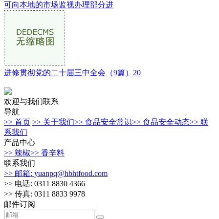
可向本地的市场监视办理部分进
进修贯彻党的二十届三中全会（9篇）20
欢迎与我们联系
导航
>> 首页
>> 关于我们
>> 食品安全常识
>> 食品安全动态
>> 联
系我们
产品中心
>> 辣椒
>> 香辛料
联系我们
>> 邮箱: yuanpq@hbhtfood.com
>> 电话: 0311 8830 4366
>> 传真: 0311 8833 9978
邮件订阅