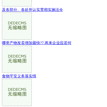
及各部分、各处所认实贯彻实施法令
哪类产物发卖增加最快?7.将来企业应若何
食物平安义务落实情