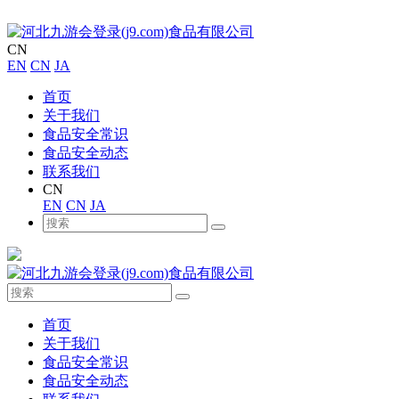
CN
EN
CN
JA
首页
关于我们
食品安全常识
食品安全动态
联系我们
CN
EN
CN
JA
首页
关于我们
食品安全常识
食品安全动态